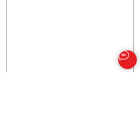
Интернет-магазин «Zexter» — светодиодное
освещение для дома и офиса в Сочи и Адлере
Партнерство для дизайнеров
Получить консультацию:
+7 (938) 874-70-07
Вопросы и предложения:
zexterel@gmail.com
Адрес магазина:
г. Сочи, ул. Барановское шоссе 3/6
О магазине
Покупателям
О компании
Оплата и доставка
Сотрудничество
Возврат и обмен
Отзывы
Помощь
Контакты
Блог