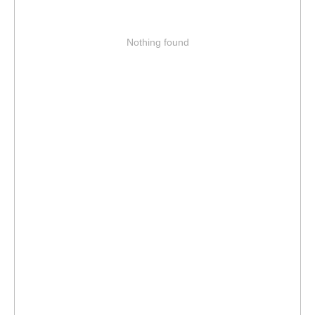
Nothing found
NEW
Наши
новинки
Мы регулярно добавляем новинки и товар, который
только только появляется на рынке